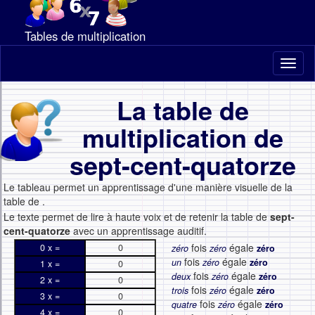
Tables de multiplication
Toggl
naviga
La table de
multiplication de
sept-cent-quatorze
Le tableau permet un apprentissage d'une manière visuelle de la
table de
.
Le texte permet de lire à haute voix et de retenir la table de
sept-
cent-quatorze
avec un apprentissage auditif.
fois
égale
0 x =
0
zéro
zéro
zéro
fois
égale
un
zéro
zéro
1 x =
0
fois
égale
deux
zéro
zéro
2 x =
0
fois
égale
trois
zéro
zéro
3 x =
0
fois
égale
quatre
zéro
zéro
4 x =
0