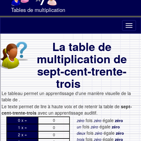
Tables de multiplication
Toggl
naviga
La table de
multiplication de
sept-cent-trente-
trois
Le tableau permet un apprentissage d'une manière visuelle de la
table de
.
Le texte permet de lire à haute voix et de retenir la table de
sept-
cent-trente-trois
avec un apprentissage auditif.
fois
égale
0 x =
0
zéro
zéro
zéro
fois
égale
un
zéro
zéro
1 x =
0
fois
égale
deux
zéro
zéro
2 x =
0
fois
égale
trois
zéro
zéro