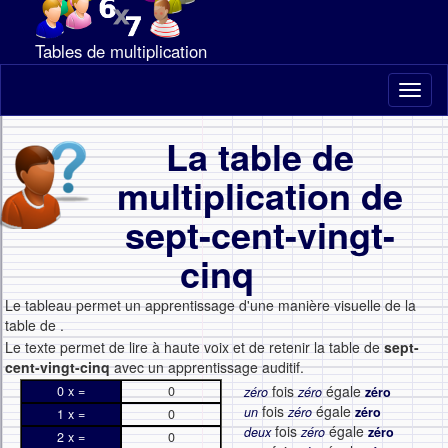
Tables de multiplication
Toggl
naviga
La table de
multiplication de
sept-cent-vingt-
cinq
Le tableau permet un apprentissage d'une manière visuelle de la
table de
.
Le texte permet de lire à haute voix et de retenir la table de
sept-
cent-vingt-cinq
avec un apprentissage auditif.
fois
égale
0 x =
0
zéro
zéro
zéro
fois
égale
un
zéro
zéro
1 x =
0
fois
égale
deux
zéro
zéro
2 x =
0