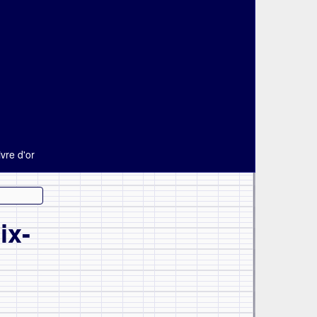
ivre d'or
ix-