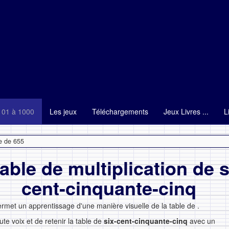
101 à 1000
Les jeux
Téléchargements
Jeux Livres ...
L
e de 655
able de multiplication de s
cent-cinquante-cinq
ermet un apprentissage d'une manière visuelle de la table de
.
ute voix et de retenir la table de
six-cent-cinquante-cinq
avec un