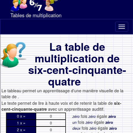
Tables de multiplication
Toggl
naviga
La table de
multiplication de
six-cent-cinquante-
quatre
Le tableau permet un apprentissage d'une manière visuelle de la
table de
.
Le texte permet de lire à haute voix et de retenir la table de
six-
cent-cinquante-quatre
avec un apprentissage auditif.
fois
égale
0 x =
0
zéro
zéro
zéro
fois
égale
un
zéro
zéro
1 x =
0
fois
égale
deux
zéro
zéro
2 x =
0