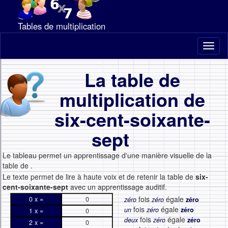
Tables de multiplication
Toggl
naviga
La table de
multiplication de
six-cent-soixante-
sept
Le tableau permet un apprentissage d'une manière visuelle de la
table de
.
Le texte permet de lire à haute voix et de retenir la table de
six-
cent-soixante-sept
avec un apprentissage auditif.
fois
égale
0 x =
0
zéro
zéro
zéro
fois
égale
un
zéro
zéro
1 x =
0
fois
égale
deux
zéro
zéro
2 x =
0