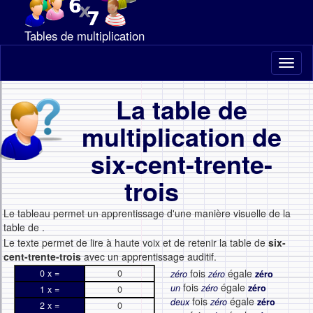
Tables de multiplication
Toggl
naviga
La table de
multiplication de
six-cent-trente-
trois
Le tableau permet un apprentissage d'une manière visuelle de la
table de
.
Le texte permet de lire à haute voix et de retenir la table de
six-
cent-trente-trois
avec un apprentissage auditif.
fois
égale
0 x =
0
zéro
zéro
zéro
fois
égale
un
zéro
zéro
1 x =
0
fois
égale
deux
zéro
zéro
2 x =
0