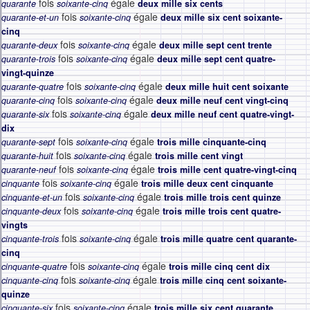
fois
égale
quarante
soixante-cinq
deux mille six cents
fois
égale
quarante-et-un
soixante-cinq
deux mille six cent soixante-
cinq
fois
égale
quarante-deux
soixante-cinq
deux mille sept cent trente
fois
égale
quarante-trois
soixante-cinq
deux mille sept cent quatre-
vingt-quinze
fois
égale
quarante-quatre
soixante-cinq
deux mille huit cent soixante
fois
égale
quarante-cinq
soixante-cinq
deux mille neuf cent vingt-cinq
fois
égale
quarante-six
soixante-cinq
deux mille neuf cent quatre-vingt-
dix
fois
égale
quarante-sept
soixante-cinq
trois mille cinquante-cinq
fois
égale
quarante-huit
soixante-cinq
trois mille cent vingt
fois
égale
quarante-neuf
soixante-cinq
trois mille cent quatre-vingt-cinq
fois
égale
cinquante
soixante-cinq
trois mille deux cent cinquante
fois
égale
cinquante-et-un
soixante-cinq
trois mille trois cent quinze
fois
égale
cinquante-deux
soixante-cinq
trois mille trois cent quatre-
vingts
fois
égale
cinquante-trois
soixante-cinq
trois mille quatre cent quarante-
cinq
fois
égale
cinquante-quatre
soixante-cinq
trois mille cinq cent dix
fois
égale
cinquante-cinq
soixante-cinq
trois mille cinq cent soixante-
quinze
fois
égale
cinquante-six
soixante-cinq
trois mille six cent quarante