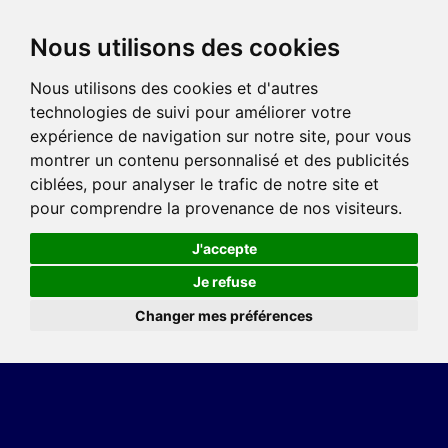
Nous utilisons des cookies
Nous utilisons des cookies et d'autres
technologies de suivi pour améliorer votre
expérience de navigation sur notre site, pour vous
montrer un contenu personnalisé et des publicités
ciblées, pour analyser le trafic de notre site et
pour comprendre la provenance de nos visiteurs.
J'accepte
Je refuse
Changer mes préférences