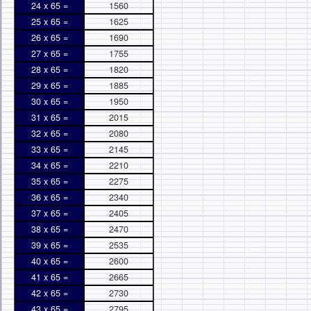
24 x 65 =
1560
25 x 65 =
1625
26 x 65 =
1690
27 x 65 =
1755
28 x 65 =
1820
29 x 65 =
1885
30 x 65 =
1950
31 x 65 =
2015
32 x 65 =
2080
33 x 65 =
2145
34 x 65 =
2210
35 x 65 =
2275
36 x 65 =
2340
37 x 65 =
2405
38 x 65 =
2470
39 x 65 =
2535
40 x 65 =
2600
41 x 65 =
2665
42 x 65 =
2730
43 x 65 =
2795