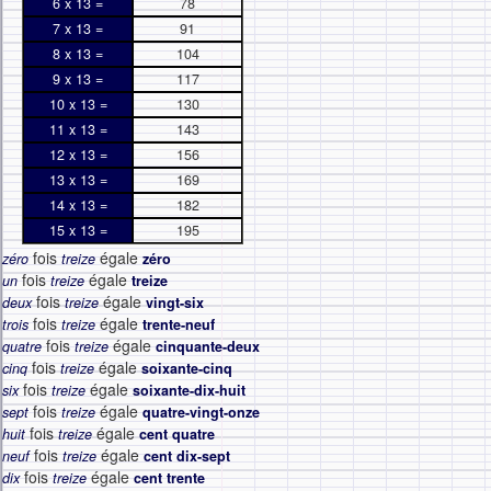
6 x 13 =
78
7 x 13 =
91
8 x 13 =
104
9 x 13 =
117
10 x 13 =
130
11 x 13 =
143
12 x 13 =
156
13 x 13 =
169
14 x 13 =
182
15 x 13 =
195
fois
égale
zéro
treize
zéro
fois
égale
un
treize
treize
fois
égale
deux
treize
vingt-six
fois
égale
trois
treize
trente-neuf
fois
égale
quatre
treize
cinquante-deux
fois
égale
cinq
treize
soixante-cinq
fois
égale
six
treize
soixante-dix-huit
fois
égale
sept
treize
quatre-vingt-onze
fois
égale
huit
treize
cent quatre
fois
égale
neuf
treize
cent dix-sept
fois
égale
dix
treize
cent trente