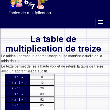
Tables de multiplication
Toggl
naviga
La table de
multiplication de treize
Le tableau permet un apprentissage d'une manière visuelle de la
table de
13
.
Le texte permet de lire à haute voix et de retenir la table de
treize
avec un apprentissage auditif.
0 x 13 =
0
1 x 13 =
13
2 x 13 =
26
3 x 13 =
39
4 x 13 =
52
5 x 13 =
65