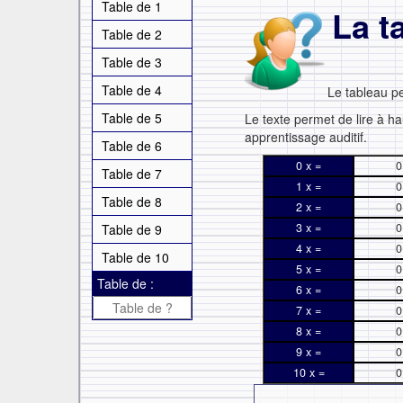
Table de 1
La t
Table de 2
Table de 3
Table de 4
Le tableau p
Table de 5
Le texte permet de lire à ha
apprentissage auditif.
Table de 6
0 x =
0
Table de 7
1 x =
0
Table de 8
2 x =
0
3 x =
0
Table de 9
4 x =
0
Table de 10
5 x =
0
Table de :
6 x =
0
7 x =
0
8 x =
0
9 x =
0
10 x =
0