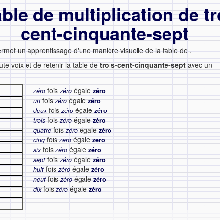
able de multiplication de tr
cent-cinquante-sept
ermet un apprentissage d'une manière visuelle de la table de
.
ute voix et de retenir la table de
trois-cent-cinquante-sept
avec un
fois
égale
zéro
zéro
zéro
fois
égale
un
zéro
zéro
fois
égale
deux
zéro
zéro
fois
égale
trois
zéro
zéro
fois
égale
quatre
zéro
zéro
fois
égale
cinq
zéro
zéro
fois
égale
six
zéro
zéro
fois
égale
sept
zéro
zéro
fois
égale
huit
zéro
zéro
fois
égale
neuf
zéro
zéro
fois
égale
dix
zéro
zéro