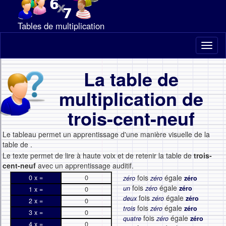
Tables de multiplication
Toggl
naviga
La table de
multiplication de
trois-cent-neuf
Le tableau permet un apprentissage d'une manière visuelle de la
table de
.
Le texte permet de lire à haute voix et de retenir la table de
trois-
cent-neuf
avec un apprentissage auditif.
fois
égale
0 x =
0
zéro
zéro
zéro
fois
égale
un
zéro
zéro
1 x =
0
fois
égale
deux
zéro
zéro
2 x =
0
fois
égale
trois
zéro
zéro
3 x =
0
fois
égale
quatre
zéro
zéro
4 x =
0