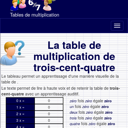
Tables de multiplication
Toggl
naviga
La table de
multiplication de
trois-cent-quatre
Le tableau permet un apprentissage d'une manière visuelle de la
table de
.
Le texte permet de lire à haute voix et de retenir la table de
trois-
cent-quatre
avec un apprentissage auditif.
fois
égale
0 x =
0
zéro
zéro
zéro
fois
égale
un
zéro
zéro
1 x =
0
fois
égale
deux
zéro
zéro
2 x =
0
fois
égale
trois
zéro
zéro
3 x =
0
fois
égale
quatre
zéro
zéro
4 x =
0