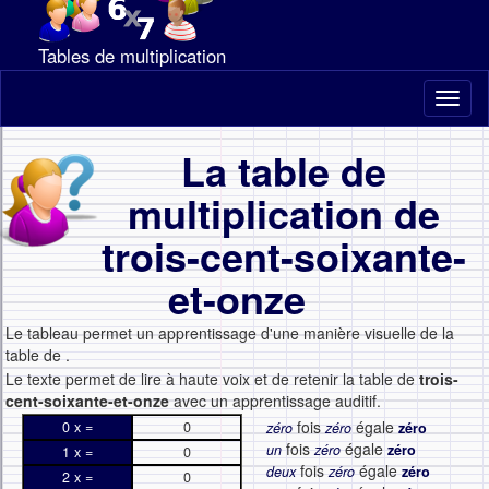
Tables de multiplication
Toggl
naviga
La table de
multiplication de
trois-cent-soixante-
et-onze
Le tableau permet un apprentissage d'une manière visuelle de la
table de
.
Le texte permet de lire à haute voix et de retenir la table de
trois-
cent-soixante-et-onze
avec un apprentissage auditif.
fois
égale
0 x =
0
zéro
zéro
zéro
fois
égale
un
zéro
zéro
1 x =
0
fois
égale
deux
zéro
zéro
2 x =
0