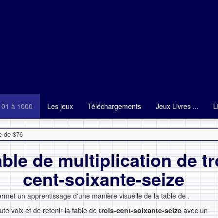
101 à 1000
Les jeux
Téléchargements
Jeux Livres ...
L
e de 376
able de multiplication de tr
cent-soixante-seize
ermet un apprentissage d'une manière visuelle de la table de
.
ute voix et de retenir la table de
trois-cent-soixante-seize
avec un