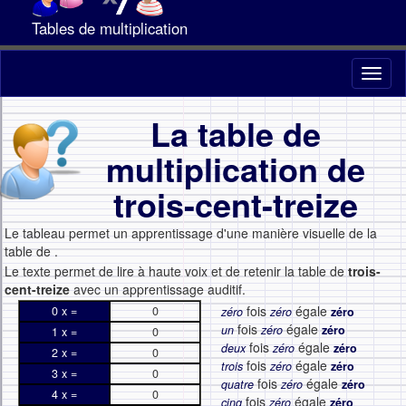
Tables de multiplication
Toggl
naviga
La table de
multiplication de
trois-cent-treize
Le tableau permet un apprentissage d'une manière visuelle de la
table de
.
Le texte permet de lire à haute voix et de retenir la table de
trois-
cent-treize
avec un apprentissage auditif.
fois
égale
0 x =
0
zéro
zéro
zéro
fois
égale
un
zéro
zéro
1 x =
0
fois
égale
deux
zéro
zéro
2 x =
0
fois
égale
trois
zéro
zéro
3 x =
0
fois
égale
quatre
zéro
zéro
4 x =
0
fois
égale
cinq
zéro
zéro