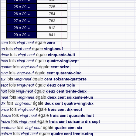
25 x 29 =
725
26 x 29 =
754
27 x 29 =
783
28 x 29 =
812
29 x 29 =
841
fois
égale
zéro
vingt-neuf
zéro
fois
égale
un
vingt-neuf
vingt-neuf
fois
égale
deux
vingt-neuf
cinquante-huit
fois
égale
trois
vingt-neuf
quatre-vingt-sept
fois
égale
quatre
vingt-neuf
cent seize
fois
égale
cinq
vingt-neuf
cent quarante-cinq
fois
égale
six
vingt-neuf
cent soixante-quatorze
fois
égale
sept
vingt-neuf
deux cent trois
fois
égale
huit
vingt-neuf
deux cent trente-deux
fois
égale
neuf
vingt-neuf
deux cent soixante-et-un
fois
égale
dix
vingt-neuf
deux cent quatre-vingt-dix
fois
égale
onze
vingt-neuf
trois cent dix-neuf
fois
égale
douze
vingt-neuf
trois cent quarante-huit
fois
égale
treize
vingt-neuf
trois cent soixante-dix-sept
fois
égale
quatorze
vingt-neuf
quatre cent six
fois
égale
quinze
vingt-neuf
quatre cent trente-cinq