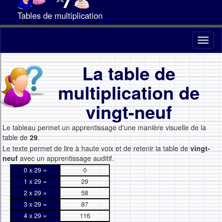
Tables de multiplication
Toggl
naviga
La table de
multiplication de
vingt-neuf
Le tableau permet un apprentissage d'une manière visuelle de la
table de
29
.
Le texte permet de lire à haute voix et de retenir la table de
vingt-
neuf
avec un apprentissage auditif.
0 x 29 =
0
1 x 29 =
29
2 x 29 =
58
3 x 29 =
87
4 x 29 =
116